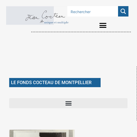
Cheque du keno
Casino en ligne Nantes : la vérité crue derrière les
faux rêves de gains
: Ces points de fidélité peuvent
expirer si vous ne les utilisez pas dans les 90 jours.
Le meilleur casino en ligne sans bonus de dépôt
2026 : satire et réalité crue
- Le jeu des mineurs est
une infraction pénale passible d'amendes, de
probation et même de prison.
Casino en ligne avec le retrait le plus rapide France :
LE FONDS COCTEAU DE MONTPELLIER
la vérité qui dérange
: Les gains pour ces animaux
géniaux vont de 200 à 1000 pour 5 PIONS sur le pari
supérieur de 200.
Strategie pour gagner au poker en ligne
bambet casino chip gratuit 10€ sans dépôt FR : la réalité