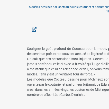
Modèles dessinés par Cocteau pour le couturier et parfumeu
1
Souligner le goût profond de Cocteau pour la mode, po
desservir un poète trop souvent accusé de légèreté et d
On sait que ces accusations sont injustes. Cocteau a p
jamais confondu celle-ci avec la frivolité qu’il juge d’ail
à maintenir que celui de l’élégance, écrit-il, on vous ren
modes. Tenir y est un véritable tour de force. »
Les modèles que Cocteau dessine pour Molyneux sont
ouverte par le couturier et parfumeur britannique Edw
créa, dans les années vingt, les costumes de Mistinguet
nombre de célébrités : Garbo, Dietrich…