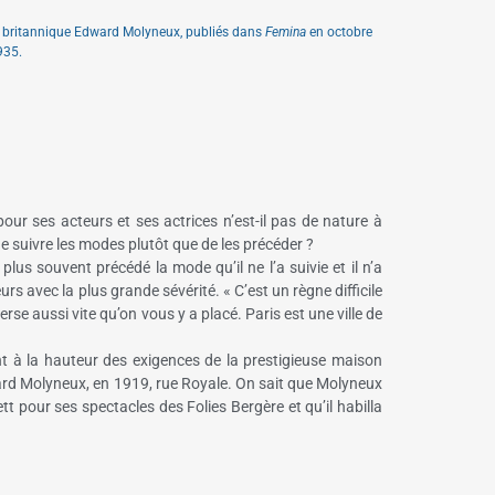
r britannique Edward Molyneux, publiés dans
Femina
en octobre
935.
ur ses acteurs et ses actrices n’est-il pas de nature à
e suivre les modes plutôt que de les précéder ?
lus souvent précédé la mode qu’il ne l’a suivie et il n’a
leurs avec la plus grande sévérité. « C’est un règne difficile
verse aussi vite qu’on vous y a placé. Paris est une ville de
 à la hauteur des exigences de la prestigieuse maison
ard Molyneux, en 1919, rue Royale. On sait que Molyneux
t pour ses spectacles des Folies Bergère et qu’il habilla