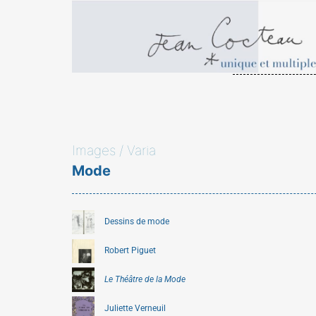
Images / Varia
Mode
Dessins de mode
Robert Piguet
Le Théâtre de la Mode
Juliette Verneuil