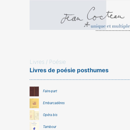
Livres / Poésie
Livres de poésie posthumes
Faire-part
Embarcadères
Opéra bis
Tambour