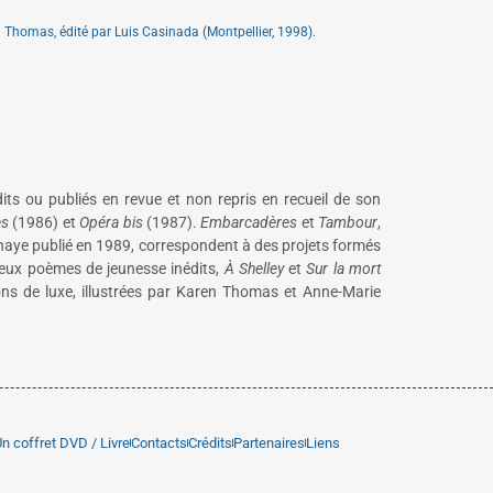
 Thomas, édité par Luis Casinada (Montpellier, 1998).
s ou publiés en revue et non repris en recueil de son
es
(1986) et
Opéra bis
(1987).
Embarcadères
et
Tambour
,
naye publié en 1989, correspondent à des projets formés
deux poèmes de jeunesse inédits,
À Shelley
et
Sur la mort
ions de luxe, illustrées par Karen Thomas et Anne-Marie
n coffret DVD / Livre
Contacts
Crédits
Partenaires
Liens