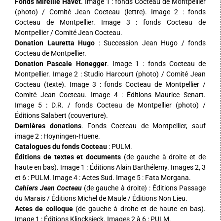
Fonds Mireille Havet
. Image 1 : fonds Cocteau de Montpellier
(photo) / Comité Jean Cocteau (lettre). Image 2 : fonds
Cocteau de Montpellier. Image 3 : fonds Cocteau de
Montpellier / Comité Jean Cocteau.
Donation Lauretta Hugo
: Succession Jean Hugo / fonds
Cocteau de Montpellier.
Donation Pascale Honegger
. Image 1 : fonds Cocteau de
Montpellier. Image 2 : Studio Harcourt (photo) / Comité Jean
Cocteau (texte). Image 3 : fonds Cocteau de Montpellier /
Comité Jean Cocteau. Image 4 : Éditions Maurice Senart.
Image 5 : D.R. / fonds Cocteau de Montpellier (photo) /
Éditions Salabert (couverture).
Dernières donations
. Fonds Cocteau de Montpellier, sauf
image 2 : Hoyningen-Huene.
Catalogues du fonds Cocteau
: PULM.
Éditions de textes et documents
(de gauche à droite et de
haute en bas). Image 1 : Éditions Alain Barthélemy. Images 2, 3
et 6 : PULM. Image 4 : Actes Sud. Image 5 : Fata Morgana.
Cahiers Jean Cocteau
(de gauche à droite) :
Éditions Passage
du Marais / Éditions Michel de Maule / Éditions Non Lieu.
Actes de colloque
(de gauche à droite et de haute en bas).
Image 1 : Éditions Klincksieck. Images 2 à 6 : PULM.