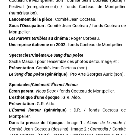
Cocteau de Montpellier. Son : Comité Jean Cocteau (texte) /
Festival (enregsitrement) / fonds Cocteau de Montpellier
(numérisation).
Lancement de la pièce
: Comité Jean Cocteau.
Sous l’Occupation
: Comité Jean Cocteau / fonds Cocteau de
Montpellier.
Les Parents terribles
au cinéma
: Roger Corbeau.
Une reprise italienne en 2002
: fonds Cocteau de Montpellier.
Spectacles/Cinéma/
Le Sang d’un poète
Sacha Masour pour l’ensemble des photos de tournage, et :
Présentation
. Comité Jean Cocteau (son).
Le Sang d’un poète
(générique)
: Pro Arte Georges Auric (son).
Spectacles/Cinéma/
L’Éternel Retour
Écran parent
:
Nous Deux
/ fonds Cocteau de Montpellier.
L’esthétique d’une époque
: G.R. Aldo.
Présentation
: G.R. Aldo.
L’Éternel Retour
(générique)
: D.R. / fonds Cocteau de
Montpellier.
Dans la presse de l’époque
. Image 1 :
Album de la mode
/
Comité Jean Cocteau (dessins). Image 2 :
Comœdia
/
Comité