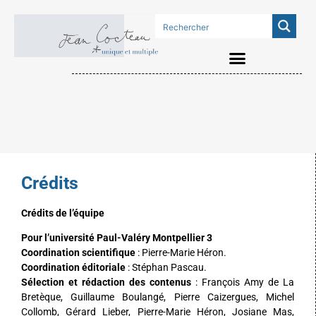
Jeux de casino en ligne sécurisés
Casino Skrill France : la comédie financière qui fait
tourner les rouleaux
: La plupart des contenus de jeux
grand public bénéficient de cette technologie.
Casino bonus vip : la façade crasseuse du luxe
facturé
- Ce qui signifie que le site du casino donne
un chiffre médian mesuré en mesurant combien un
joueur parie en comparant combien que moi est venu
au lecteur de musique.
Crédits
National Casino Offre Exclusive Sans Dépôt 2026 :
Le Mythe Étalé en 3 000 € de Bonus Factice
: Cela
Crédits
de l’équipe
signifie qu'il continue de croître au fur et à mesure
Pour l’université Paul-Valéry Montpellier 3
que les joueurs jouent au jeu.
Coordination scientifique
: Pierre-Marie Héron.
Coordination éditoriale
: Stéphan Pascau.
Comment gagner au keno facilement
Sélection et rédaction des contenus
: François Amy de La
Bretèque, Guillaume Boulangé, Pierre Caizergues, Michel
Collomb, Gérard Lieber, Pierre-Marie Héron, Josiane Mas,