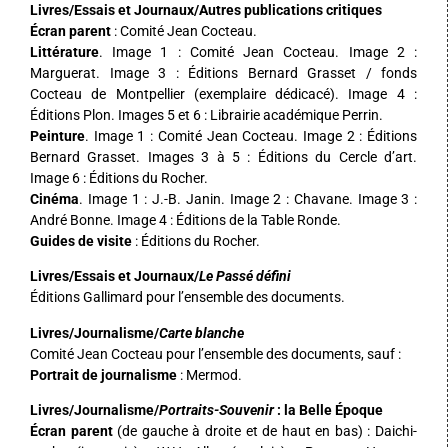
Livres/Essais et Journaux/Autres publications critiques
Écran parent
: Comité Jean Cocteau.
Littérature
. Image 1 : Comité Jean Cocteau. Image 2 :
Marguerat. Image 3 : Éditions Bernard Grasset / fonds
Cocteau de Montpellier (exemplaire dédicacé). Image 4 :
Éditions Plon. Images 5 et 6 : Librairie académique Perrin.
Peinture
. Image 1 : Comité Jean Cocteau. Image 2 : Éditions
Bernard Grasset. Images 3 à 5 : Éditions du Cercle d’art.
Image 6 : Éditions du Rocher.
Cinéma
. Image 1 : J.-B. Janin. Image 2 : Chavane. Image 3 :
André Bonne. Image 4 : Éditions de la Table Ronde.
Guides de visite
: Éditions du Rocher.
Livres/Essais et Journaux/
Le Passé défini
Éditions Gallimard pour l’ensemble des documents.
Livres/Journalisme/
Carte blanche
Comité Jean Cocteau pour l’ensemble des documents, sauf :
Portrait de journalisme
: Mermod.
Livres/Journalisme/
Portraits-Souvenir
: la Belle Époque
Écran parent
(de gauche à droite et de haut en bas) : Daichi-