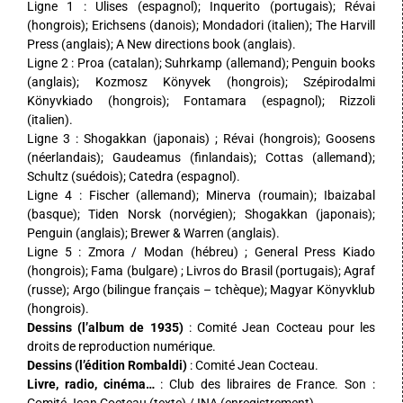
Ligne 1 : Ulises (espagnol); Inquerito (portugais); Révai
(hongrois); Erichsens (danois); Mondadori (italien); The Harvill
Press (anglais); A New directions book (anglais).
Ligne 2 : Proa (catalan); Suhrkamp (allemand); Penguin books
(anglais); Kozmosz Könyvek (hongrois); Szépirodalmi
Könyvkiado (hongrois); Fontamara (espagnol); Rizzoli
(italien).
Ligne 3 : Shogakkan (japonais) ; Révai (hongrois); Goosens
(néerlandais); Gaudeamus (finlandais); Cottas (allemand);
Schultz (suédois); Catedra (espagnol).
Ligne 4 : Fischer (allemand); Minerva (roumain); Ibaizabal
(basque); Tiden Norsk (norvégien); Shogakkan (japonais);
Penguin (anglais); Brewer & Warren (anglais).
Ligne 5 : Zmora / Modan (hébreu) ; General Press Kiado
(hongrois); Fama (bulgare) ; Livros do Brasil (portugais); Agraf
(russe); Argo (bilingue français – tchèque); Magyar Könyvklub
(hongrois).
Dessins (l’album de 1935)
: Comité Jean Cocteau pour les
droits de reproduction numérique.
Dessins (l’édition Rombaldi)
: Comité Jean Cocteau.
Livre, radio, cinéma…
: Club des libraires de France. Son :