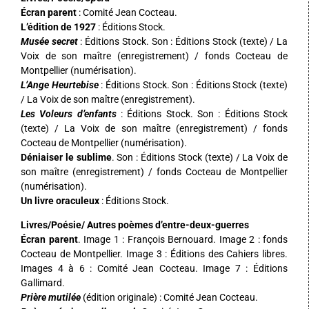
Écran parent
: Comité Jean Cocteau.
L’édition de 1927
: Éditions Stock.
Musée secret
: Éditions Stock. Son : Éditions Stock (texte) / La
Voix de son maître (enregistrement) / fonds Cocteau de
Montpellier (numérisation).
L’Ange Heurtebise
: Éditions Stock. Son : Éditions Stock (texte)
/ La Voix de son maître (enregistrement).
Les Voleurs d’enfants
: Éditions Stock. Son : Éditions Stock
(texte) / La Voix de son maître (enregistrement) / fonds
Cocteau de Montpellier (numérisation).
Déniaiser le sublime
. Son : Éditions Stock (texte) / La Voix de
son maître (enregistrement) / fonds Cocteau de Montpellier
(numérisation).
Un livre oraculeux
: Éditions Stock.
Livres/Poésie/ Autres poèmes d’entre-deux-guerres
Écran parent
. Image 1 : François Bernouard. Image 2 : fonds
Cocteau de Montpellier. Image 3 : Éditions des Cahiers libres.
Images 4 à 6 : Comité Jean Cocteau. Image 7 : Éditions
Gallimard.
Prière mutilée
(édition originale) : Comité Jean Cocteau.