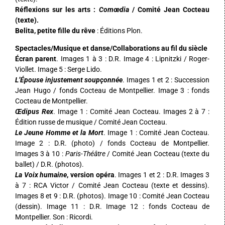
Réflexions sur les arts :
Comœdia
/ Comité Jean Cocteau
(texte).
Belita, petite fille du rêve
: Éditions Plon.
Spectacles/Musique et danse/Collaborations au fil du siècle
Écran parent
. Images 1 à 3 : D.R. Image 4 : Lipnitzki / Roger-
Viollet. Image 5 : Serge Lido.
L’Épouse injustement soupçonnée
. Images 1 et 2 : Succession
Jean Hugo / fonds Cocteau de Montpellier. Image 3 : fonds
Cocteau de Montpellier.
Œdipus Rex
. Image 1 : Comité Jean Cocteau. Images 2 à 7 :
Édition russe de musique / Comité Jean Cocteau.
Le Jeune Homme et la Mort
. Image 1 : Comité Jean Cocteau.
Image 2 : D.R. (photo) / fonds Cocteau de Montpellier.
Images 3 à 10 :
Paris-Théâtre
/ Comité Jean Cocteau (texte du
ballet) / D.R. (photos).
La Voix humaine
, version opéra
. Images 1 et 2 : D.R. Images 3
à 7 : RCA Victor / Comité Jean Cocteau (texte et dessins).
Images 8 et 9 : D.R. (photos). Image 10 : Comité Jean Cocteau
(dessin). Image 11 : D.R. Image 12 : fonds Cocteau de
Montpellier. Son : Ricordi.