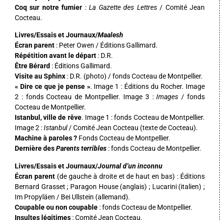
Coq sur notre fumier
:
La Gazette des Lettres
/ Comité Jean
Cocteau.
Livres/Essais et Journaux/
Maalesh
Écran parent
: Peter Owen / Éditions Gallimard.
Répétition avant le départ
: D.R.
Être Bérard
: Éditions Gallimard.
Visite au Sphinx
: D.R. (photo) / fonds Cocteau de Montpellier.
« Dire ce que je pense »
. Image 1 : Éditions du Rocher. Image
2 : fonds Cocteau de Montpellier. Image 3 :
Images
/ fonds
Cocteau de Montpellier.
Istanbul, ville de rêve
. Image 1 : fonds Cocteau de Montpellier.
Image 2 :
Istanbul
/ Comité Jean Cocteau (texte de Cocteau).
Machine à paroles
?
Fonds Cocteau de Montpellier.
Dernière des
Parents terribles
: fonds Cocteau de Montpellier.
Livres/Essais et Journaux/
Journal d’un inconnu
Écran parent
(de gauche à droite et de haut en bas) : Éditions
Bernard Grasset ; Paragon House (anglais) ; Lucarini (italien) ;
Im Propyläen / Bei Ullstein (allemand).
Coupable ou non coupable
: fonds Cocteau de Montpellier.
Insultes légitimes
: Comité Jean Cocteau.