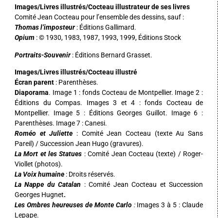
Images/Livres illustrés/Cocteau illustrateur de ses livres
Comité Jean Cocteau pour l’ensemble des dessins, sauf :
Thomas l’imposteur
: Éditions Gallimard.
Opium
: © 1930, 1983, 1987, 1993, 1999, Éditions Stock
Portraits-Souvenir
: Éditions Bernard Grasset.
Images/Livres illustrés/Cocteau illustré
Écran parent
: Parenthèses.
Diaporama
. Image 1 : fonds Cocteau de Montpellier. Image 2 :
Éditions du Compas. Images 3 et 4 : fonds Cocteau de
Montpellier. Image 5 : Éditions Georges Guillot. Image 6 :
Parenthèses. Image 7 : Canesi.
Roméo et Juliette
: Comité Jean Cocteau (texte Au Sans
Pareil) / Succession Jean Hugo (gravures).
La Mort et les Statues
: Comité Jean Cocteau (texte) / Roger-
Viollet (photos).
La Voix humaine
: Droits réservés.
La Nappe du Catalan
:
Comité Jean Cocteau et Succession
Georges Hugnet
.
Les Ombres heureuses de Monte Carlo
:
Images 3 à 5 : Claude
Lepape.