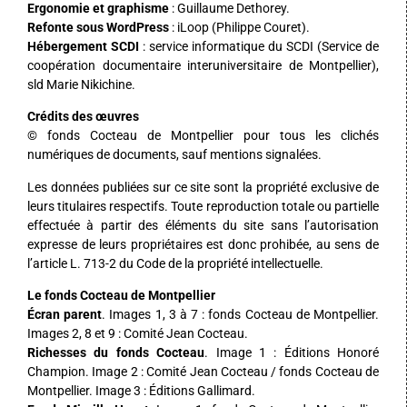
Ergonomie et graphisme
: Guillaume Dethorey.
Supergame Casino Code Promo Tours Gratuits France : Le
Refonte sous WordPress
:
iLoop (Philippe Couret).
Hébergement SCDI
: service informatique du SCDI (
Service de
Pari Rasé de la Promo qui Ne Paye Pas
coopération documentaire interuniversitaire de Montpellier),
C'est une excellente occasion de découvrir ce que le site a
sld
Marie Nikichine.
à offrir.
Jouer Crazy Time : Quand la roulette devient un
Crédits des œuvres
© fonds Cocteau de Montpellier pour tous les clichés
cauchemar marketing
numériques de documents, sauf mentions signalées.
Au lieu de cela, Zoe garde les choses simples avec un petit
dépôt requis-pas beaucoup plus que le coût d'un déjeuner,
Les données publiées sur ce site sont la propriété exclusive de
en échange de quoi vous aurez assez pour jouer un peu de
leurs titulaires respectifs. Toute reproduction totale ou partielle
bingo.
effectuée à partir des éléments du site sans l’autorisation
expresse de leurs propriétaires est donc prohibée, au sens de
Avantgarde Casino 200 Free Spins Code Bonus Sans
l’article L. 713-2 du Code de la propriété intellectuelle.
Dépôt France : Le Grand Illusionniste des Promotions
Le fonds Cocteau de Montpellier
Écran parent
. Images 1, 3 à 7 : fonds Cocteau de Montpellier.
Images 2, 8 et 9 : Comité Jean Cocteau.
Richesses du fonds Cocteau
. Image 1 : Éditions Honoré
Champion. Image 2 : Comité Jean Cocteau / fonds Cocteau de
Montpellier. Image 3 : Éditions Gallimard.