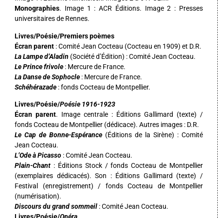
Monographies
. Image 1 : ACR Éditions. Image 2 : Presses
universitaires de Rennes.
Livres/Poésie/Premiers poèmes
Écran parent
: Comité Jean Cocteau (Cocteau en 1909) et D.R.
La Lampe d’Aladin
(Société d’Édition) : Comité Jean Cocteau.
Le Prince frivole
: Mercure de France.
La Danse de Sophocle
: Mercure de France.
Schéhérazade
: fonds Cocteau de Montpellier.
Livres/Poésie/
Poésie 1916-1923
Écran parent
. Image centrale : Éditions Gallimard (texte) /
fonds Cocteau de Montpellier (dédicace). Autres images : D.R.
Le Cap de Bonne-Espérance
(Éditions de la Sirène) : Comité
Jean Cocteau.
L’Ode à Picasso
: Comité Jean Cocteau.
Plain-Chant
: Éditions Stock / fonds Cocteau de Montpellier
(exemplaires dédicacés). Son : Éditions Gallimard (texte) /
Festival (enregistrement) / fonds Cocteau de Montpellier
(numérisation).
Discours du grand sommeil
: Comité Jean Cocteau.
Livres/Poésie/
Opéra