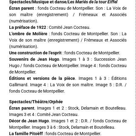
Spectacles/Musique et danse/
Les Mariés de la tour Eiffel
Écran parent
: fonds Cocteau de Montpellier. Son : La Voix de
son maître (enregistrement) / Frémeaux et Associés
(numérisation).
La préface de 1922
: Comité Jean Cocteau.
L’ombre de Molière
: fonds Cocteau de Montpellier. Son : La
Voix de son maître (enregistrement) / Frémeaux et Associés
(numérisation).
Une construction de l’esprit
: fonds Cocteau de Montpellier.
Souvenirs de Jean Hugo
. Images 1 à 3 : Succession Jean
Hugo / fonds Cocteau de Montpellier. Image 4 : fonds Cocteau
de Montpellier.
Éditions et versions de la pièce
. Images 1 à 3 : Éditions
Gallimard. Image 4 : La Voix de son maître. Image 5 : D.R. /
fonds Cocteau de Montpellier.
Spectacles/Théâtre/
Orphée
Écran parent
. Images 1 et 2 : Stock, Delamain et Boutelleau.
Images 3 et 4 : Comité Jean Cocteau.
Décor de Jean Hugo
. Images 1 et 2 : D.R. / fonds Cocteau de
Montpellier. Images 3 à 6 : Stock, Delamain et Boutelleau.
La famille Pitoëff
: fonds Cocteau de Montpellier.