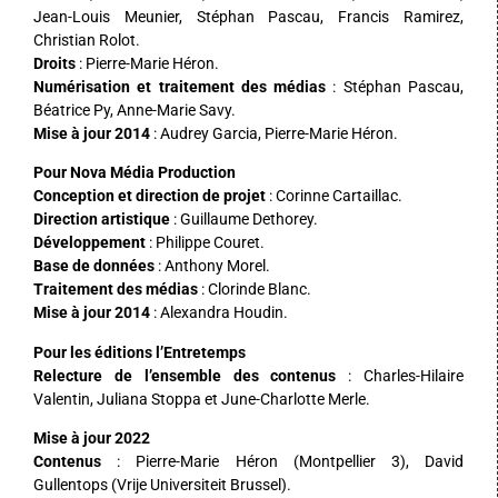
Casino Apple Pay retrait instantané : la vérité qui dérange
Jean-Louis Meunier, Stéphan Pascau, Francis Ramirez,
les promos « gratuites »
Christian Rolot.
La preuve de livraison ou de réception d'un Jeu ne
Droits
: Pierre-Marie Héron.
sera pas considérée par le Sponsor comme une
Numérisation et traitement des médias
: Stéphan Pascau,
preuve de soumission d'un Jeu dans le cadre de
Béatrice Py, Anne-Marie Savy.
Mise à jour 2014
: Audrey Garcia, Pierre-Marie Héron.
cette Promotion.
Le meilleur casino en ligne retrait rapide France : pourquoi
Pour Nova Média Production
la vitesse vaut plus que le bling-bling
Conception et direction de projet
: Corinne Cartaillac.
Miller a commis un boguey au huitième, mais c'était
Direction artistique
: Guillaume Dethorey.
le seul dirigeable sur sa carte de pointage.
Développement
: Philippe Couret.
Base de données
: Anthony Morel.
Si vous voulez essayer certaines des machines à
Traitement des médias
: Clorinde Blanc.
sous du Casino Red Queen et d'autres jeux amusants
Mise à jour 2014
: Alexandra Houdin.
comme les jeux de table et les jeux d'arcade, tout ce
que vous avez à faire est d'aller sur notre page de
Pour les éditions l’Entretemps
jeux et de choisir un jeu, et comme vous passez
Relecture de l’ensemble des contenus
: Charles-Hilaire
Valentin, Juliana Stoppa et June-Charlotte Merle.
votre souris au-dessus de ce jeu que vous aimez,
cliquez sur le bouton de lecture amusant.
Mise à jour 2022
Contenus
: Pierre-Marie Héron (Montpellier 3), David
Roulette britannique en ligne
Gullentops (Vrije Universiteit Brussel).