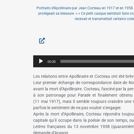
Portraits d’Apollinaire par Jean Cocteau en 1917 et en 1958. « 
protégeait sa blessure. » « Ce petit casque semblait faire co
recevait et transmettait certains code
Lecteur
00:00
audio
Les relations entre Apollinaire et Cocteau ont été brè
Leur premier échange de correspondance date de Noë
avant la mort d’Apollinaire. Cocteau, fasciné par la pe
à son patronage pour
Parade
et finalement obtenu q
(11 mai 1917), mais il semble toujours craindre une r
parfois le sentiment de ne pas vouloir s’engager.
Après la mort d’Apollinaire, Cocteau répondra toujou
capitale qu’il occupe dans la poésie de son temps, o
Lettres françaises
du 13 novembre 1958 (quarantième 
demande d’Aragon.