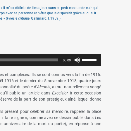
Il m’est difficile de l’imaginer sans ce petit casque de cuir qui
rps avec sa personne et n’être que le dispositif grâce auquel il
s » (
Poésie critique
, Gallimard, I, 1959.)
Utilisez
00:00
les
flèches
ves et complexes. Ils se sont connus vers la fin de 1916.
haut/bas
l 1916 et le dernier du 5 novembre 1918, quatre jours
pour
rsonnalité du poète d’
Alcools
, a tout naturellement songé
augmenter
u’il publie un article dans
Excelsior
à cette occasion
éserve de la part de son prestigieux aîné, lequel donne
ou
diminuer
rs présent pour célébrer sa mémoire, rappeler la place
le
u « faire signe », comme avec ce dessin publié dans
Les
volume.
anniversaire de la mort du poète), en réponse à une