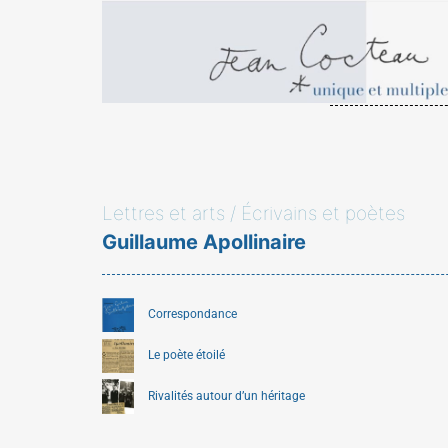
Lettres et arts / Écrivains et poètes
Guillaume Apollinaire
Correspondance
Le poète étoilé
Rivalités autour d’un héritage