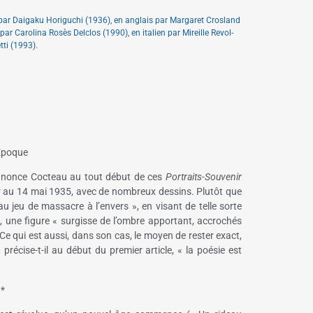
par Daigaku Horiguchi (1936), en anglais par Margaret Crosland
r Carolina Rosès Delclos (1990), en italien par Mireille Revol-
tti (1993).
 Époque
annonce Cocteau au tout début de ces
Portraits-Souvenir
r au 14 mai 1935, avec de nombreux dessins. Plutôt que
au jeu de massacre à l’envers », en visant de telle sorte
, une figure « surgisse de l’ombre apportant, accrochés
. Ce qui est aussi, dans son cas, le moyen de rester exact,
 précise-t-il au début du premier article, « la poésie est
*