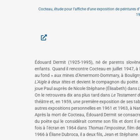
Cocteau, étude pour l’affiche d’une exposition de peintures 
19
Édouard Dermit (1925-1995), né de parents slovènes
enfants. Quand il rencontre Cocteau en juillet 1947, à l
au fond » aux mines d’Amermont-Dommary, à Bouligny (
L’Aigle à deux têtes
et devient le compagnon du poète. En
joue Paul auprès de Nicole Stéphane (Élisabeth) dans
L
On le retrouvera dix ans plus tard dans
Le Testament d
théâtre et, en 1959, une première exposition de ses tab
autres expositions personnelles en 1961 et 1963, à Nancy 
Après la mort de Cocteau, Édouard Dermit se consacre
du poète qui le considérait comme son fils et dont il e
fois à l’écran en 1964 dans
Thomas l’imposteur
, film 
1966 à Éliane Dubroca, il a deux fils, Jean et Stéphane.