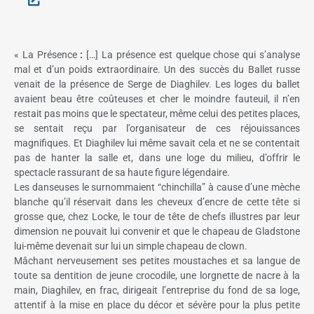
« La Présence
:
[…] La présence est quelque chose qui s’analyse
mal et d’un poids extraordinaire. Un des succès du Ballet russe
venait de la présence de Serge de Diaghilev. Les loges du ballet
avaient beau être coûteuses et cher le moindre fauteuil, il n’en
restait pas moins que le spectateur, même celui des petites places,
se sentait reçu par l’organisateur de ces réjouissances
magnifiques. Et Diaghilev lui même savait cela et ne se contentait
pas de hanter la salle et, dans une loge du milieu, d’offrir le
spectacle rassurant de sa haute figure légendaire.
Les danseuses le surnommaient “chinchilla” à cause d’une mèche
blanche qu’il réservait dans les cheveux d’encre de cette tête si
grosse que, chez Locke, le tour de tête de chefs illustres par leur
dimension ne pouvait lui convenir et que le chapeau de Gladstone
lui-même devenait sur lui un simple chapeau de clown.
Mâchant nerveusement ses petites moustaches et sa langue de
toute sa dentition de jeune crocodile, une lorgnette de nacre à la
main, Diaghilev, en frac, dirigeait l’entreprise du fond de sa loge,
attentif à la mise en place du décor et sévère pour la plus petite