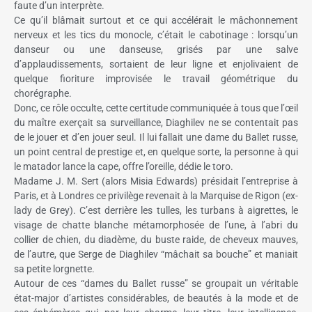
faute d’un interprète.
Ce qu’il blâmait surtout et ce qui accélérait le mâchonnement
nerveux et les tics du monocle, c’était le cabotinage : lorsqu’un
danseur ou une danseuse, grisés par une salve
d’applaudissements, sortaient de leur ligne et enjolivaient de
quelque fioriture improvisée le travail géométrique du
chorégraphe.
Donc, ce rôle occulte, cette certitude communiquée à tous que l’œil
du maître exerçait sa surveillance, Diaghilev ne se contentait pas
de le jouer et d’en jouer seul. Il lui fallait une dame du Ballet russe,
un point central de prestige et, en quelque sorte, la personne à qui
le matador lance la cape, offre l’oreille, dédie le toro.
Madame J. M. Sert (alors Misia Edwards) présidait l’entreprise à
Paris, et à Londres ce privilège revenait à la Marquise de Rigon (ex-
lady de Grey). C’est derrière les tulles, les turbans à aigrettes, le
visage de chatte blanche métamorphosée de l’une, à l’abri du
collier de chien, du diadème, du buste raide, de cheveux mauves,
de l’autre, que Serge de Diaghilev “mâchait sa bouche” et maniait
sa petite lorgnette.
Autour de ces “dames du Ballet russe” se groupait un véritable
état-major d’artistes considérables, de beautés à la mode et de