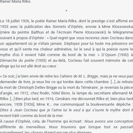
Rainer Maria Rilke.
*
Le 18 juillet 1926, le poète Rainer Maria Rilke, dont le prestige s’est affirmé en
1923 avec la publication des
Sonnets d’Orphée
, envoie à Mme Klossowsk
(mère du peintre Balthus et de l’écrivain Pierre Klossowski) le télégramme
suivant à propos d’
Orphée
: « Quel regret que vous recevrez Jean Cocteau dan
un appartement où je n’étais jamais. Déployez pour lui toute ma présence en
vous et qu’il sente ma chaleur admirative, lui le seul à qui la poésie ouvre le
mythe d’où il revient hâlé comme du bord de la mer. » D’
Opium
(1930) 
Démarche du poète
(1953) et au-delà, Cocteau fait souvent mémoire de ce
éloge qui lui est allé droit au cœur :
« Ce soir, j’ai bien envie de relire les
Cahiers de M. L. Brigge
, mais je ne veux pa
demander de livre, je veux lire ce qui tombe dans cette chambre. […] Je relirais
la mort de Christoph Detlev Brigge ou la mort du Téméraire ; je reverrais la pièce
d’angle, en 1912, chez Rodin, hôtel Biron, la lampe du secrétaire allemand M.
Rilke. […] Bien plus tard, en 1916, Cendrars me découvrait Rilke et, bien plus tard
encore, 1928 [1926], Mme K… me communiquait la bouleversante dépêche :
Dites à Jean Cocteau que je l’aime lui le seul à qui s’ouvre le mythe dont il
revient hâlé comme du bord de la mer.
À cause d’
Orphée
, cela, de l’homme qui écrivait :
Nous avions une conceptio
différente du merveilleux. Nous trouvions que lorsque tout se passait
naturellement, les choses étaient encore plus étranges.