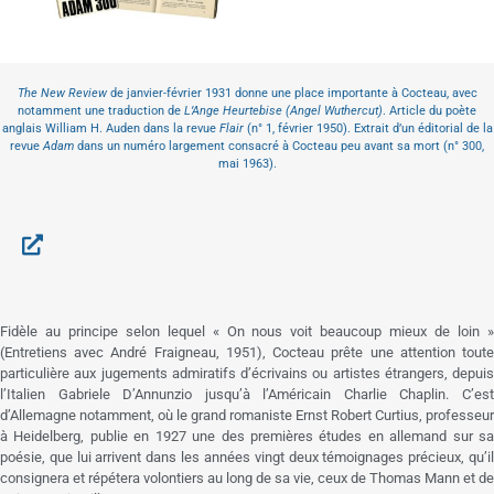
Commonwealth en vertu de ce qu'on appellerait la
Loi sur les paris sportifs du Massachusetts.
Regle du jeu poker jetons
The New Review
de janvier-février 1931 donne une place importante à Cocteau, avec
notamment une traduction de
L’Ange Heurtebise
(Angel Wuthercut)
. Article du poète
anglais William H. Auden dans la revue
Flair
(n° 1, février 1950). Extrait d’un éditorial de la
Casino en ligne compatible iPad : le vrai calvaire des pros
revue
Adam
dans un numéro largement consacré à Cocteau peu avant sa mort (n° 300,
du portable
mai 1963).
En ce qui concerne l'histoire, il se range vraiment du côté
de Microgaming, les critiques ayant fait l'éloge de ce
développeur particulier pendant des années.
Le code promotionnel casino france : la farce qui coûte
cher aux vrais joueurs
En outre, il s'assure que le casino ne partage pas les
Fidèle au principe selon lequel « On nous voit beaucoup mieux de loin »
données des joueurs avec des tiers.
(Entretiens avec André Fraigneau, 1951), Cocteau prête une attention toute
particulière aux jugements admiratifs d’écrivains ou artistes étrangers, depuis
Machines à sous en ligne France : le cauchemar des
l’Italien Gabriele D’Annunzio jusqu’à l’Américain Charlie Chaplin. C’est
promos “gratuites”
d’Allemagne notamment, où le grand romaniste Ernst Robert Curtius, professeur
à Heidelberg, publie en 1927 une des premières études en allemand sur sa
poésie, que lui arrivent dans les années vingt deux témoignages précieux, qu’il
consignera et répétera volontiers au long de sa vie, ceux de Thomas Mann et de