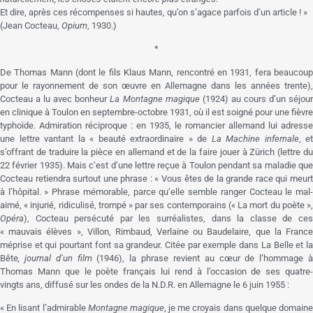
Et dire, après ces récompenses si hautes, qu’on s’agace parfois d’un article ! »
(Jean Cocteau,
Opium
, 1930.)
*
De Thomas Mann (dont le fils Klaus Mann, rencontré en 1931, fera beaucoup
pour le rayonnement de son œuvre en Allemagne dans les années trente),
Cocteau a lu avec bonheur
La Montagne magique
(1924) au cours d’un séjou
en clinique à Toulon en septembre-octobre 1931, où il est soigné pour une fièvre
typhoïde. Admiration réciproque : en 1935, le romancier allemand lui adresse
une lettre vantant la « beauté extraordinaire » de
La Machine infernale
, et
s’offrant de traduire la pièce en allemand et de la faire jouer à Zürich (lettre du
22 février 1935). Mais c’est d’une lettre reçue à Toulon pendant sa maladie que
Cocteau retiendra surtout une phrase : « Vous êtes de la grande race qui meurt
à l’hôpital. » Phrase mémorable, parce qu’elle semble ranger Cocteau le mal-
aimé, « injurié, ridiculisé, trompé » par ses contemporains (« La mort du poète »,
Opéra
), Cocteau persécuté par les surréalistes, dans la classe de ces
« mauvais élèves », Villon, Rimbaud, Verlaine ou Baudelaire, que la France
méprise et qui pourtant font sa grandeur. Citée par exemple dans La Belle et la
Bête
, journal d’un film
(1946), la phrase revient au cœur de l’hommage à
Thomas Mann que le poète français lui rend à l’occasion de ses quatre-
vingts ans, diffusé sur les ondes de la N.D.R. en Allemagne le 6 juin 1955 :
« En lisant l’admirable
Montagne magique
, je me croyais dans quelque domain