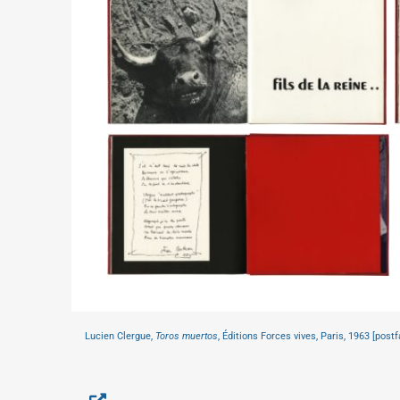
Lucien Clergue,
Toros muertos
, Éditions Forces vives, Paris, 1963 [po