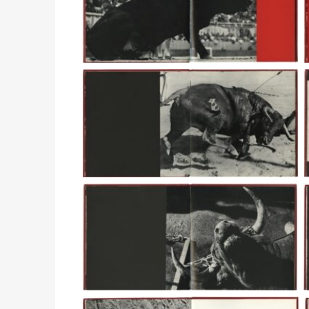
 Nouveaux Joueurs
ack où le croupier ne reçoit pas de carte cachée et pioche 
 le hype
ur mobile ou pour pc ou console.
ses de cash instantané