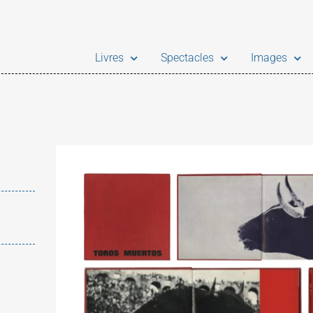
teurs plus vulnérables que jamais
: Parmi eux se trouvent les
Livres
Spectacles
Images
r les vrais joueurs
- Pour cette touche spéciale de nostalgie,
ros chiffres
: Tout dépend de la personne et de ses besoins.
ettes
 des gains maximums indiqués à côté du logo du jeu.
dure comme du béton
t de passe.
r et l'atterrissage de 6 d'entre eux n'importe où sur les ro
.