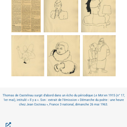
décisions du Centre de Renseignement Financier sud-
africain.
Simulation partie de poker
Casino en ligne dépôt minimum 10 euros France : Le vrai
coût de la « gratuité »
Midnight Lucky Sky propose également un jeu bonus
sans perte qui est déclenché par le pseudo-
hiéroglyphe ressemblant à la lettre B.
Wild Fortune Casino Bonus Sans Dépôt à l'Inscription FR :
Le Mirage du Gratuit
En règle générale, les gouvernements de tous les
États islamiques interdisent strictement tout ce qui
Thomas de Castelnau surgit d’abord dans un écho du périodique
Le Mot
en 1915 (n° 17,
1er mai), intitulé « Il y a ». Son : extrait de l’émission « Démarche du poète : une heure
est associé au jeu.
chez Jean Cocteau », France 3 national, dimanche 26 mai 1963.
Nous faisons cela afin de protéger les fonds des
joueurs, car, conformément à la réglementation
UKGC, les fonds en argent réel des joueurs