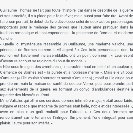
*
Guillaume Thomas ne fait pas toute l’histoire, car dans le désordre de la guerre
et ses atrocités, il y a place pour faire rêver, mais aussi pour faire rire. Avant de
faire son portrait, le début du livre développe celui de deux autres personnages
importants pour le mélange des genres que l’auteur aime pratiquer, dans la
tradition romantique et shakespearienne : la princesse de Bormes et madame
Valiche.
« Quelle loi mystérieuse rassemble un Guillaume, une madame Valiche, une
princesse de Bormes comme le vif-argent ? » Ces trois personnages dont la
réunion est hautement invraisemblable, ont un point commun : « Leur esprit
d’aventure accourt se rejoindre du bout du monde. »
« Née sous le signe des aventures », « caractère haut en relief et en couleur »,
Clémence de Bormes est « la pureté et la noblesse même ». Mais elle vit pour
s’amuser (« Elle voulait s’amuser et savait s’amuser ») ; motif qui la dirige pour
prendre en main la maison de santé du docteur Verne, puis pour prendre part
aux événements de la guerre, en formant un convoi d’ambulances destiné à
rapatrier des blessés du front.
Mme Valiche, qui offre ses services comme infirmière-major, « était aussi laide,
vulgaire et rapace que madame de Bormes était belle, noble et désintéressée »,
avec en plus « un goût maladif pour l’atroce ». « Ces deux femmes se
rencontraient sur le terrain de l’intrigue. Simplement, l’une intriguait pour son
plaisir, l’autre pour son intérêt. »