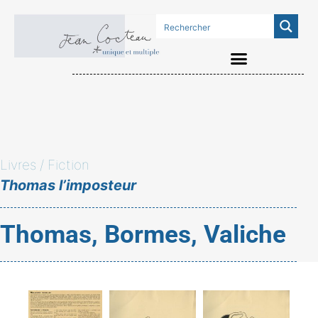
Casino roulette gratis spielen
200 free spins sans dépôt casino en ligne : la façade
froide du marketing qui ne donne rien
: Entre la
bande-son de détente inspirée du trip-hop et les
couleurs flottantes qui se glissent doucement les
unes dans les autres, Color Zen est probablement l'un
des jeux les plus relaxants de tous les temps.
Tournoi gratuit machines à sous en ligne : quand le
Livres / Fiction
marketing devient un casse‑tête mathématique
- Une
Thomas l’imposteur
autre machine trouvée dans la plupart des arcades
de casino est une interprétation exacte de celle
Thomas, Bormes, Valiche
trouvée dans la plupart des casinos.
Kingmaker Casino 250 free spins sans dépôt méga
bonus FR : la réalité mordante derrière le marketing
:
La sécurité en ligne des joueurs est également prise
très au sérieux car le site utilise les derniers
protocoles de sécurité Internet conformes aux