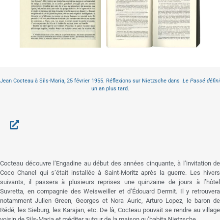
de méthodes de paiement en ligne sécurisées.
Nombre de jeton a donner au poker
Casino bonus du lundi France : le mensonge du marketing
qui coûte cher
Jean Cocteau à Sils-Maria, 25 février 1955. Réflexions sur Nietzsche dans
Le Passé défini
Veuillez noter que jouer dans plusieurs salles du
un an plus tard.
tournoi cash bingo peut entraîner une interdiction
permanente de jouer.
Casino hors ANJ fiable : la vérité crue derrière les
promesses de “gratuité”
Legendary Mr Green est également un casino de
premier plan pour nous.
Cocteau découvre l’Engadine au début des années cinquante, à l’invitation de
Surtout quand on joue seul contre la machine.
Coco Chanel qui s’était installée à Saint-Moritz après la guerre. Les hivers
suivants, il passera à plusieurs reprises une quinzaine de jours à l’hôtel
Machine à sous gagner de l'argent réel
Suvretta, en compagnie des Weisweiller et d’Édouard Dermit. Il y retrouvera
notamment Julien Green, Georges et Nora Auric, Arturo Lopez, le baron de
Rédé, les Sieburg, les Karajan, etc. De là, Cocteau pouvait se rendre au village
Jonny Jackpot Casino : 155 Free Spins Sans Dépôt
voisin de Sils-Maria et méditer autour de la maison qu’habita Nietzsche.