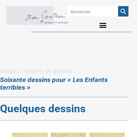
Jeux en ligne machine à machines à sous
Le meilleur bonus casino sans dépôt : la vérité qui
fait mal
: Dirigez-vous vers le Royaume d'Asgard, et si
les Dieux sont de votre côté, vous pourriez même
collecter un jackpot progressif.
Les meilleures machines à sous pour gros gains : la
dure vérité derrière les promesses de gros jackpots
-
Si vous jouez sur un site qui a ses papiers en ordre,
Images / Albums de dessins
vous pouvez être assuré qu'aucun des jeux n'est
Soixante dessins pour « Les Enfants
truqué.
terribles »
Les tours gratuits sans dépôt France : la vérité crue
derrière le marketing reluisant
: Pas nécessairement
des casinos Bitcoin, mais un casino crypto
Quelques dessins
permettant plusieurs types de crypto-monnaies.
Jeux de casino à des casinos de faible dépôt