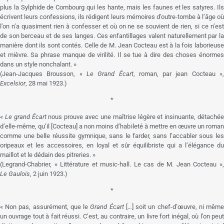
plus la Sylphide de Combourg qui les hante, mais les faunes et les satyres. Ils
écrivent leurs confessions, ils rédigent leurs mémoires d’outre-tombe à l’âge où
l’on n’a quasiment rien à confesser et où on ne se souvient de rien, si ce n’est
de son berceau et de ses langes. Ces enfantillages valent naturellement par la
manière dont ils sont contés. Celle de M. Jean Cocteau est à la fois laborieuse
et mièvre. Sa phrase manque de virilité. Il se tue à dire des choses énormes
dans un style nonchalant. »
(Jean-Jacques Brousson, «
Le Grand Écart
, roman, par jean Cocteau »
Excelsior
, 28 mai 1923.)
*
«
Le grand Écart
nous prouve avec une maîtrise légère et insinuante, détaché
d’elle-même, qu’il [Cocteau] a non moins d’habileté à mettre en œuvre un roman
comme une belle réussite gymnique, sans le farder, sans l’accabler sous les
oripeaux et les accessoires, en loyal et sûr équilibriste qui a l’élégance du
maillot et le dédain des pitreries. »
(Legrand-Chabrier, « Littérature et music-hall. Le cas de M. Jean Cocteau »,
Le Gaulois
, 2 juin 1923.)
*
« Non pas, assurément, que le
Grand Écart
[…] soit un chef-d’œuvre, ni mêm
un ouvrage tout à fait réussi. C’est, au contraire, un livre fort inégal, où l’on peut