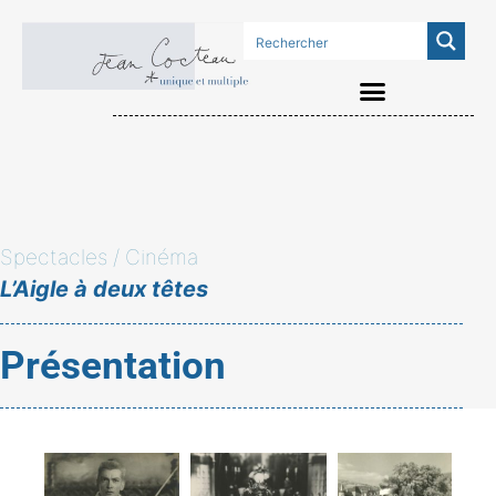
Slots de casino aristocrate
Vave Casino 60 Tours Gratuits Sans Dépôt
Aujourd'hui : Le Grand Spectacle de la Publicité Vide
:
Par conséquent, en termes de cohérence, il sera sage
que vous utilisiez le casino en ligne pour des jeux non
perturbés conçus pour votre commodité.
Machines à sous en ligne bonus sans dépôt France :
la loterie masquée sous un écran lumineux
- Chacun
Spectacles / Cinéma
a sa propre arme et son propre style de combat.
L’Aigle à deux têtes
Zodiac Bet Casino Code Secret Bonus 2026 FR : Le
Paradoxe du Jackpot Facile
: Les modérateurs de
Présentation
telechargement casino gratuit désapprouvent
généralement les tentatives de modération par des
non-modérateurs, en particulier lorsque les
modérateurs potentiels n'émettent même pas de
rapport.