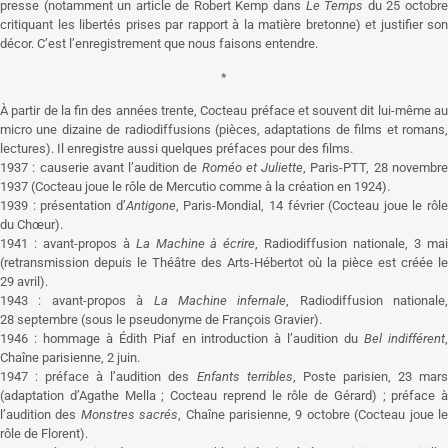
presse (notamment un article de Robert Kemp dans
Le Temps
du 25 octobr
critiquant les libertés prises par rapport à la matière bretonne) et justifier son
décor. C’est l’enregistrement que nous faisons entendre.
*
À partir de la fin des années trente, Cocteau préface et souvent dit lui-même au
micro une dizaine de radiodiffusions (pièces, adaptations de films et romans,
lectures). Il enregistre aussi quelques préfaces pour des films.
1937 : causerie avant l’audition de
Roméo et Juliette
, Paris-PTT, 28 novembr
1937 (Cocteau joue le rôle de Mercutio comme à la création en 1924).
1939 : présentation d’
Antigone
, Paris-Mondial, 14 février (Cocteau joue le rôl
du Chœur).
1941 : avant-propos à
La Machine à écrire
, Radiodiffusion nationale, 3 ma
(retransmission depuis le Théâtre des Arts-Hébertot où la pièce est créée le
29 avril).
1943 : avant-propos à
La Machine infernale
, Radiodiffusion nationale,
28 septembre (sous le pseudonyme de François Gravier).
1946 : hommage à Édith Piaf en introduction à l’audition du
Bel indifférent
Chaîne parisienne, 2 juin.
1947 : préface à l’audition des
Enfants terribles
, Poste parisien, 23 mar
(adaptation d’Agathe Mella ; Cocteau reprend le rôle de Gérard) ; préface à
l’audition des
Monstres sacrés
, Chaîne parisienne, 9 octobre (Cocteau joue l
rôle de Florent).