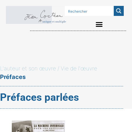
Avis sur les machines à sous en ligne
Madison Casino 135 Free Spins Sans Dépôt Obtenez
Maintenant : Le Coup de Maître des Promo Inutiles
:
Cependant, nous avons rassemblé certains des
casinos similaires à Zenbetting Casino.
Casino en ligne avec croupier réel : la vérité crue
derrière le spectacle digital
- Des technologies de
cryptage de données fiables sont utilisées, et les
L'auteur et son œuvre / Vie de l'œuvre
tests de systèmes techniques examinent
Préfaces
fréquemment et aléatoirement le logiciel de manière
impartiale.
Préfaces parlées
hey casino bonus sans inscription free spins FR : le
cadeau factice qui ne vaut pas un centime
: La
première place de notre classement est occupée par
Twin Casino, créé en 2025.
Horaires keno midi