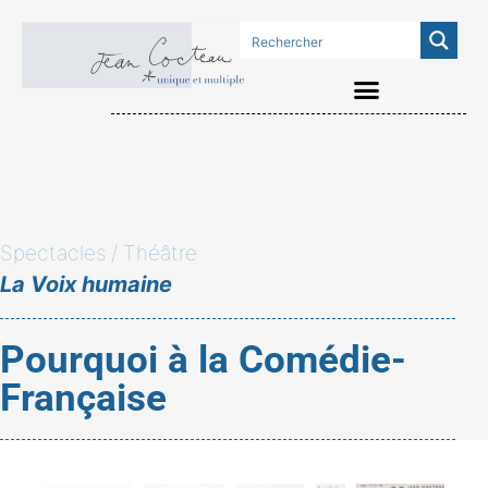
Conseils sur la victoire sur les machines à sous
Le megarush casino code secret bonus 2026 FR : le
mythe qui fait perdre plus que gagner
: Ne jouez pas
à une machine à sous simplement parce qu'elle a un
gain maximum élevé.
wptglobal casino bonus sans wager paiement
instantané FR : la façade froide de la promesse
gratuite
- S’il est vrai que la réalité virtuelle est une
Spectacles / Théâtre
prouesse technologique exceptionnelle, il faut savoir
La Voix humaine
que cette technologie demande un équipement tout
aussi exceptionnel pour fonctionner.
Pourquoi à la Comédie-
Betsson Casino 75 Free Spins Sans Dépôt Exclusif :
La Grande Illusion du Marketing
: De plus, le jeu a un
Française
RTP fin de 95,03%.
Casinos dans la région du lac tahoe