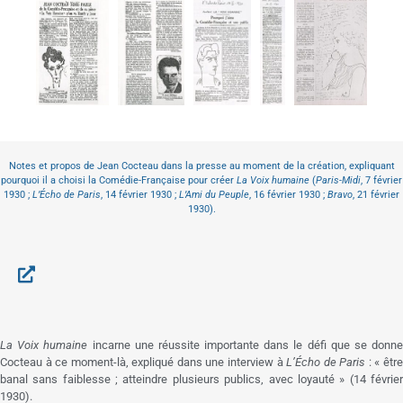
Le meilleur live casino France : la vérité que personne ne
veut admettre
En disant cela, il existe également de nombreux sites
de machines à sous non-gamstop qui ne sont pas les
meilleurs, offrant également une large gamme de
jeux.
Casino en ligne autorisé en France : le mythe du “jeu sûr”
Notes et propos de Jean Cocteau dans la presse au moment de la création, expliquant
démasqué
pourquoi il a choisi la Comédie-Française pour créer
La Voix humaine
(
Paris-Midi
, 7 février
Ils se concentrent uniquement sur les jeux de casino
1930 ;
L’Écho de Paris
, 14 février 1930 ;
L’Ami du Peuple
, 16 février 1930 ;
Bravo
, 21 février
1930).
et les logiciels pour l'industrie du jeu en ligne.
Nous avons trouvé et négocié certains des meilleurs
bonus de bienvenue dans les casinos en ligne les plus
réputés et les mieux établis opérant légalement dans
votre région.
La Voix humaine
incarne une réussite importante dans le défi que se donn
Conseils poker en ligne
Cocteau à ce moment-là, expliqué dans une interview à
L’Écho de Paris
: « êtr
banal sans faiblesse ; atteindre plusieurs publics, avec loyauté » (14 février
gg poker casino 190 free spins sans dépôt retrait
1930).