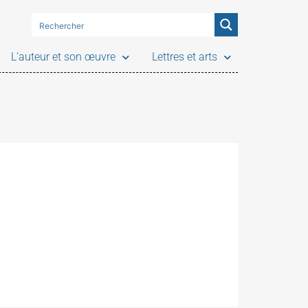
 dit que son équipe vise au moins les quarts de finale
L’auteur et son œuvre
Lettres et arts
 Red Star est l'adversaire le plus faible du groupe.
bienvenue, les trois dépôts suivants apportent également
ent augmente le montant que vous pouvez gagner, il
niveau national, mais il y a aussi d'innombrables autres
ce les dés.