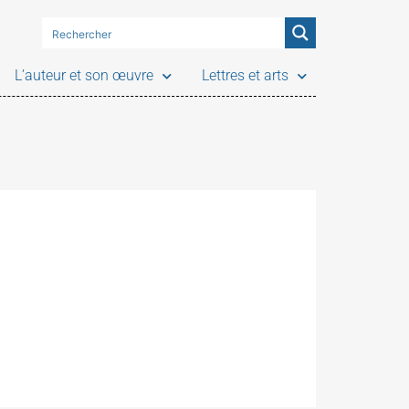
le de se démarquer de la foule dans l'industrie du casino.
L’auteur et son œuvre
Lettres et arts
ysalide.
sez simplement les champs obligatoires du formulaire qui
ourrez utiliser pour vous connecter.
t de qui vous sont disponibles.
.