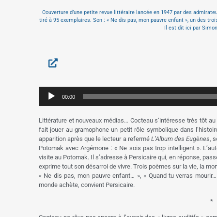
aordinaire qui ouvre la porte au monde de la magie et du 
Couverture d’une petite revue littéraire lancée en 1947 par des admirat
tiré à 95 exemplaires. Son : « Ne dis pas, mon pauvre enfant », un des tr
nce” sont une illusion coûteuse
Il est dit ici par Sim
casino compte ces paris pour les courses, car certains ne 
seulement : la poudre aux yeux qui coûte cher
Lecteur
00:00
audio
Littérature et nouveaux médias… Cocteau s’intéresse très tôt a
fait jouer au gramophone un petit rôle symbolique dans l’histoir
apparition après que le lecteur a refermé
L’Album des Eugènes
, 
Potomak avec Argémone : « Ne sois pas trop intelligent ». L’au
visite au Potomak. Il s’adresse à Persicaire qui, en réponse, pa
exprime tout son désarroi de vivre. Trois poèmes sur la vie, la mo
« Ne dis pas, mon pauvre enfant… », « Quand tu verras mourir…
monde achète, convient Persicaire.
*