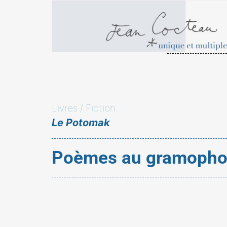
Jeux de casino slots gratuits en ligne
Batavia Casino déposez 1 € obtenez 80 tours gratuits 
Casino bonus exclusif France : la vérité crue derrière 
Bonus de bienvenue casino en ligne France : la mathéma
incluent le nom, l'adresse et la date de naissance, pu
Jeux casino fiable
Livres / Fiction
Le Potomak
Casino en ligne avec cashback hebdomadaire : le piège math
La roulette automatique par Evolution offre un jeu ra
Poèmes au gramoph
Le meilleur casino transcash déchiffré : la vérité derrière l
Chez Français Online Casinos, vous profiterez de cri
Les utilisateurs sont facilement informés de l'état d
Nouveaux casinos d'argent réel
luckland casino obtenez 100 tours gratuits maintenant 2026 