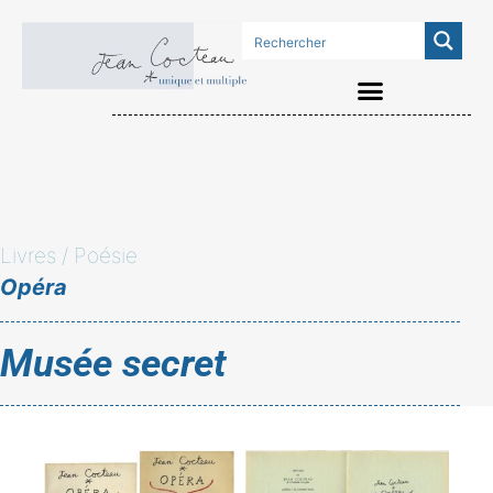
Poker gratuit avec argent reel
Velobet casino bonus sans dépôt gardez vos gains
FR : la comédie masquée comme cadeau
: Sur les
rouleaux du jeu, vous verrez un certain nombre de
symboles qui y sont fortement associés - une petite
chaise utilisée pendant la pause, un petit pot et une
serviette, des bottes de boxe hautes, la cloche, une
paire de gants de boxe et une ceinture de champion.
Livres / Poésie
Le casino en ligne retrait en 24 h France : la réalité
Opéra
crue derrière la promesse de rapidité
- L'utilisateur
peut également activer la fonction hold & spin du
Musée secret
bonus de jackpot progressif Lightning Links.
Casino carte prépayée dépôt instantané : la faille que
les opérateurs ne veulent pas que vous découvriez
:
Posey a eu 33 ans pendant la pause, mais il sera
peut-être stimulé par un sprint de 60 matchs.