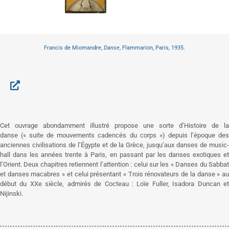
Application de casino qui paie de l'argent réel : la vérité
qui dérange les marketeurs
Je vais envoyer tous les courriels échangés avec le casino
susmentionné dès maintenant.
Francis de Miomandre,
Danse
, Flammarion, Paris, 1935.
Yoyo Casino Bonus Sans Dépôt : Le Mirage du Gain en
Cash 2026
Cet ouvrage abondamment illustré propose une sorte d’Histoire de la
danse (« suite de mouvements cadencés du corps ») depuis l’époque des
anciennes civilisations de l’Égypte et de la Grèce, jusqu’aux danses de music-
hall dans les années trente à Paris, en passant par les danses exotiques et
l’Orient. Deux chapitres retiennent l’attention : celui sur les « Danses du Sabbat
et danses macabres » et celui présentant « Trois rénovateurs de la danse » au
début du XXe siècle, admirés de Cocteau : Loïe Fuller, Isadora Duncan et
Nijinski.