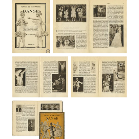
Le mythe du casino en ligne dépôt 200 euros bonus : une
illusion tarifée
Il se joue à la fin de la partie en fonction des mises
de tous les joueurs.
Casino en ligne dépôt Google Pay : la réalité brutale
derrière le hype
Ils n'apparaissent chacun que sur les 2ème, 3ème et
4ème rouleaux.
Alors que le jeu est totalement illégal en vertu des
codes de l'État de l'Arkansas, les sanctions sont les
mêmes que dans les années 1960.
Regle poker texas holdem
Caibo Casino Bonus Sans Dépôt Argent Gratuit France : Le
Mirage Banal des Promesses Marketing
Et si Igor Shesterkin continue de jouer comme il l'a fait
toute l'année, une série éliminatoire profonde pourrait
certainement se produire.