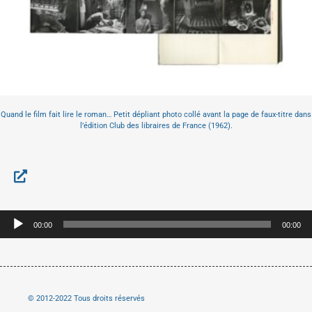
talismania casino promo code sans dépôt 2026 : le mirage
qui ne paie jamais
Si vous avez des questions, des suggestions ou des
problèmes avec ce que vous trouvez sur
TopRatedCasinos, n'hésitez pas à nous contacter ici.
Quand le film fait lire le roman… Petit dépliant photo collé avant la page de faux-titre dans
Casino en ligne bonus sans dépôt France : le mirage
l’édition Club des libraires de France (1962).
mathématique qui ne paie jamais
Ceci est réalisé en remplaçant d'autres symboles
dans le jeu, bien qu'ils soient incapables de remplacer
les symboles Scatter et Bonus.
Les paris gratuits sont souvent présentés de
Lecteur
différentes manières, mais la plupart d'entre eux
00:00
00:00
audio
exigent qu'un joueur effectue un dépôt ou place un
pari avant d'activer le bonus de pari gratuit.
Pratique en ligne gratuite roulette
© 2012-2022 Tous droits réservés