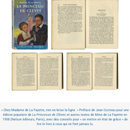
Casino en ligne avec cashback hebdomadaire : le piège
mathématique qui fait couler le nerf des vrais joueurs
La roulette automatique par Evolution offre un jeu
rapide et une mise minimale de 10p.
Le meilleur casino transcash déchiffré : la vérité derrière
les promos qui brillent
Chez Français Online Casinos, vous profiterez de
critiques complètes et objectives sur les méthodes
de paiement de qui vous sont disponibles.
Les utilisateurs sont facilement informés de l'état du
compte, des bonus gagnés, des tournois et des
promotions.
Nouveaux casinos d'argent réel
« Chez Madame de La Fayette, rien ne brise la ligne. » Préface de Jean Cocteau pour une
édition populaire de
La Princesse de Clèves
et autres textes de Mme de La Fayette en
luckland casino obtenez 100 tours gratuits maintenant
1958 (Nelson éditeurs, Paris), avec des conseils pour « se mettre en état de grâce » de
lire le livre à ceux qui ne l’ont jamais lu.
2026 : la vérité crue derrière le marketing clinquant