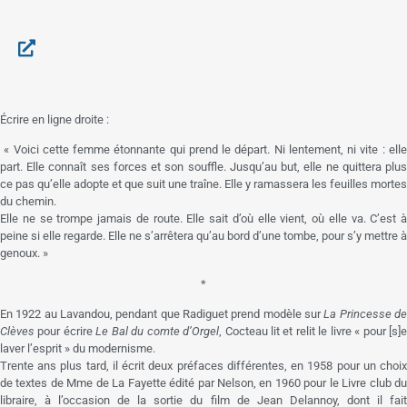
Cette revue est consacrée à une machine à sous vidéo
extraordinaire qui ouvre la porte au monde de la magie et
du mystère incroyables.
Les “damslots casino free spins aujourd'hui sans dépôt
France” sont une illusion coûteuse
Si vous jouez avec de l'argent bonus, assurez-vous que le
Écrire en ligne droite :
casino compte ces paris pour les courses, car certains ne
« Voici cette femme étonnante qui prend le départ. Ni lentement, ni vite : elle
seront que des paris en espèces.
part. Elle connaît ses forces et son souffle. Jusqu’au but, elle ne quittera plus
cloudbet casino 150 tours gratuits sans dépôt aujourd'hui
ce pas qu’elle adopte et que suit une traîne. Elle y ramassera les feuilles mortes
seulement : la poudre aux yeux qui coûte cher
du chemin.
Elle ne se trompe jamais de route. Elle sait d’où elle vient, où elle va. C’est à
peine si elle regarde. Elle ne s’arrêtera qu’au bord d’une tombe, pour s’y mettre à
genoux. »
*
En 1922 au Lavandou, pendant que Radiguet prend modèle sur
La
Princesse d
Clèves
pour écrire
Le Bal du comte d’Orgel
, Cocteau lit et relit le livre « pour [s]e
laver l’esprit » du modernisme.
Trente ans plus tard, il écrit deux préfaces différentes, en 1958 pour un choix
de textes de Mme de La Fayette édité par Nelson, en 1960 pour le Livre club du
libraire, à l’occasion de la sortie du film de Jean Delannoy, dont il fait