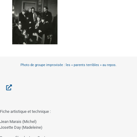
Casino en ligne avec cashback hebdomadaire : le piège
mathématique qui fait couler le nerf des vrais joueurs
La roulette automatique par Evolution offre un jeu
rapide et une mise minimale de 10p.
Le meilleur casino transcash déchiffré : la vérité derrière
les promos qui brillent
Chez Français Online Casinos, vous profiterez de
Photo de groupe improvisée : les « parents terribles » au repos.
critiques complètes et objectives sur les méthodes
de paiement de qui vous sont disponibles.
Les utilisateurs sont facilement informés de l'état du
compte, des bonus gagnés, des tournois et des
promotions.
Nouveaux casinos d'argent réel
Fiche artistique et technique :
Jean Marais (Michel)
luckland casino obtenez 100 tours gratuits maintenant
Josette Day (Madeleine)
2026 : la vérité crue derrière le marketing clinquant