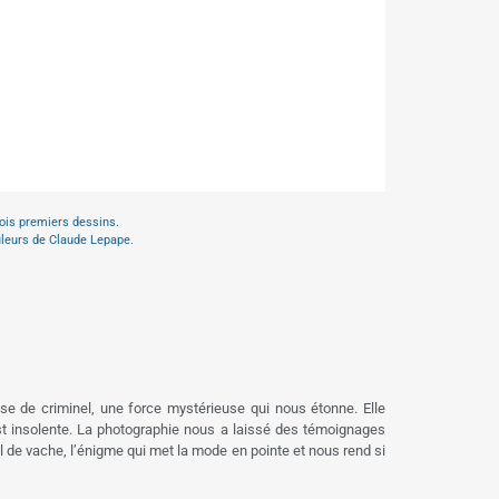
es Dents
t avec des acteurs majeurs de l’industrie comme Yggdrasil
trois premiers dessins.
uleurs de Claude Lepape.
hose de criminel, une force mystérieuse qui nous étonne. Elle
est insolente. La photographie nous a laissé des témoignages
œil de vache, l’énigme qui met la mode en pointe et nous rend si