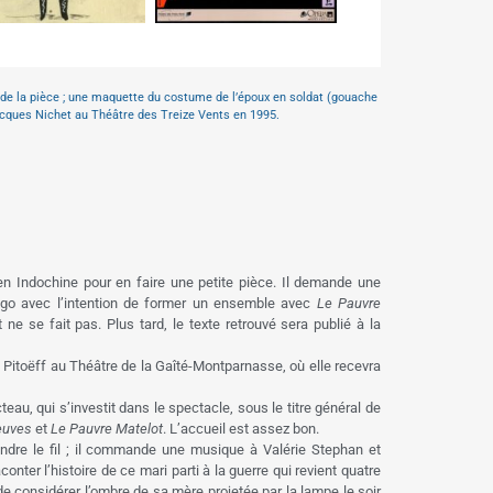
e de la pièce ; une maquette du costume de l’époux en soldat (gouache
acques Nichet au Théâtre des Treize Vents en 1995.
n Indochine pour en faire une petite pièce. Il demande une
go avec l’intention de former un ensemble avec
Le Pauvre
 ne se fait pas. Plus tard, le texte retrouvé sera publié à la
a Pitoëff au Théâtre de la Gaîté-Montparnasse, où elle recevra
eau, qui s’investit dans le spectacle, sous le titre général de
euves
et
Le Pauvre Matelot
. L’accueil est assez bon.
ndre le fil ; il commande une musique à Valérie Stephan et
ter l’histoire de ce mari parti à la guerre qui revient quatre
e de considérer l’ombre de sa mère projetée par la lampe le soir