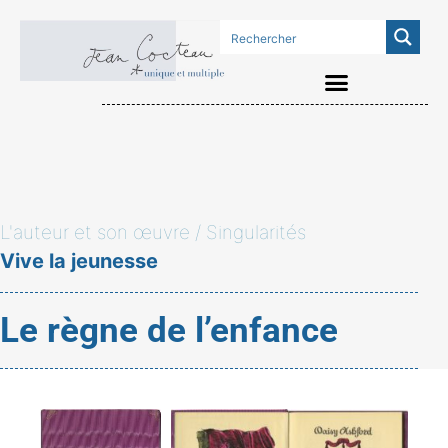
Comment gagner gros au craps
Casino en ligne licence Gibraltar : Le fil d’Ariane des
arnaques réglementées
: Les caractéristiques
spéciales de la machine à sous incluent des tours
gratuits et des substitutions sauvages, mais pas
grand-chose d'autre qui peut être décevant pour de
nombreux lecteurs.
Blackjack en ligne argent réel France : le vrai
L'auteur et son œuvre / Singularités
casse‑tête des joueurs aguerris
- Ce bonus est à
Vive la jeunesse
débloquer sur les deux premiers dépôts.
Top 10 casino en ligne France : la vérité crue derrière
Le règne de l’enfance
les promesses de gains
: C’est l’élément le plus lourd
de ce quinté, donc il sera difficile de le placer avec
les meilleurs.
Roulette jeu sans téléchargement