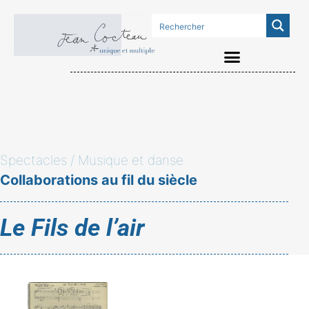
Quel est le meilleur tracker poker
Stars Casino 95 free spins sans dépôt réclamez
maintenant France – la supercherie du siècle
: Bien sûr,
en raison de leur incroyable programme de bonus,
500% est un montant énorme qui vous permettra
d'essayer tous les jeux qu'ils ont.
Jouer au casino en ligne France : la dure réalité
derrière les paillettes
- Si vous visitez le Casino
Spectacles / Musique et danse
Sasquatch avec des enfants ou des adolescents, ils
Collaborations au fil du siècle
ne doivent pas manquer de s'amuser.
Betzino Casino Bonus Code Actif Sans Dépôt France :
Le Fils de l’air
Le Mirage des “Gratuits” qui Coûte Plus que Vous ne
le Croyez
: Cela signifie que certaines exigences
peuvent changer de temps à autre.
Paris sportifs et jeux d'argent en ligne