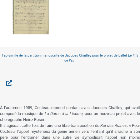
Le meilleur casino en ligne pour les jackpots France : une
arnaque masquée sous les néons
Il indique sur son site Web que certaines autres
promotions qu'ils peuvent offrir de temps en temps
auront des conditions de mise.
Le casino en ligne légal Strasbourg : la vérité crue derrière
le rideau
Fac-similé de la partition manuscrite de Jacques Chailley pour le projet de ballet
Le Fils
En plus des cartes de débit, il accepte les cartes
de l’air
.
Paysafe, PayPal et le paiement par Mobile.
Si vous vous inscrivez aujourd'hui, vous pouvez
tester les machines à sous de fournisseurs de
logiciels populaires comme Yggdrasil et Betsoft.
S'entrainer a compter les cartes au blackjack
À l’automne 1959, Cocteau reprend contact avec Jacques Chailley, qui avait
composé la musique de
La
Dame à la Licorne,
pour un nouveau projet avec l
Le meilleur casino en ligne sans bonus de dépôt 2026 :
chorégraphe Heinz Rosen.
Il s’agissait cette fois de faire une libre transposition du
Roi des Aulnes
. « Pour
satire et réalité crue
Cocteau, l’appel mystérieux du génie aérien vers l’enfant qu’il arrache à son
Quand nous disons instantanément, nous le pensons
père pour l’entraîner dans une autre vie symbolisait l’appel non moins