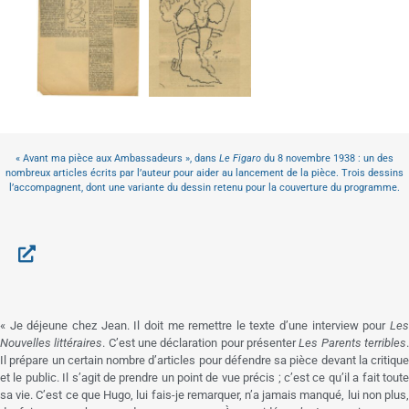
Fireslots Casino Argent Gratuit Sans Dépôt 2026 : Le
Grand Mirage des Bonus qui Ne Payent Pas
En outre, vous pouvez vérifier si votre demande
satisfait à l'exigence de retrait minimum du casino.
Voltslot Casino Sans Inscription : Le Jeu Immédiat 2026
Dévoile les Vraies Pièges
« Avant ma pièce aux Ambassadeurs », dans
Le
Figaro
du 8 novembre 1938 : un des
nombreux articles écrits par l’auteur pour aider au lancement de la pièce. Trois dessins
La liste des jeux est longue de centaines, vous
l’accompagnent, dont une variante du dessin retenu pour la couverture du programme.
pourrez donc également vous plonger dans leur
bibliothèque.
Notre passion pour le jeu, la construction et la
conception de jeux nous anime et anime notre
contenu.
« Je déjeune chez Jean. Il doit me remettre le texte d’une interview pour
Les
Telecharger jeux poker gratuit pc
Nouvelles littéraires
. C’est une déclaration pour présenter
Les Parents terribles
Il prépare un certain nombre d’articles pour défendre sa pièce devant la critique
Casino sans licence bonus sans dépôt : la réalité crue
et le public. Il s’agit de prendre un point de vue précis ; c’est ce qu’il a fait toute
derrière les promesses de la poudre aux yeux
sa vie. C’est ce que Hugo, lui fais-je remarquer, n’a jamais manqué, lui non plus,