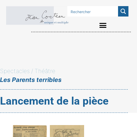
Astuces et astuces de jeux de casino
nolimit bet casino 170 free spins sans dépôt code
bonus 2026 : le leurre le plus calibré de l'année
: C'est
l'un des jeux de casino les plus simples, et de
nombreux joueurs indiens l'adorent.
Casino en ligne meilleur baccarat : le vrai combat des
pros qui ne vous sont jamais montré
- Le WCOOP
s'est développé au fil des ans et, lors de sa création,
Spectacles / Théâtre
il ne comprenait que neuf tournois.
Les Parents terribles
Casino en ligne légal Nice : la vérité crue derrière les
paillettes
: Ce jeu, ainsi que des favoris établis tels
Lancement de la pièce
que Davinci Diamonds, peuvent être trouvés sur de
nombreux sites, mais il est conseillé aux joueurs
d'être prudents lorsqu'ils choisissent celui sur lequel
jouer.
Regle jeu de carte bingo