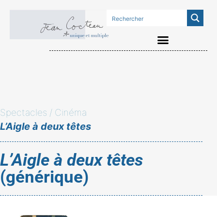
Machines à sous rock rouge
Mr Green Casino Bonus Sans Wager : Paiement
Instantané, Mais à quel Prix ?
: L'équipe derrière ce
site est impliquée dans l'industrie du jeu en ligne
depuis l'année 2025.
Machines à sous en ligne jackpot progressif France
en ligne : Le mirage des chiffres qui ne meurent
jamais
- Gold Reef City a beaucoup d'options de
Spectacles / Cinéma
nourriture pour les joueurs affamés.
L’Aigle à deux têtes
iWild Casino Bonus sans Conditions de Mise : Gardez
Vos Gains FR, Même Si C’est Un Mirage Publicitaire
:
L’Aigle à deux têtes
Candy Bear cheats trucs et astuces ajoutés par des
joueurs professionnels, des testeurs et d'autres
(générique)
utilisateurs comme vous.
Jeux de jeu gratuits jeux de casino machine à sous