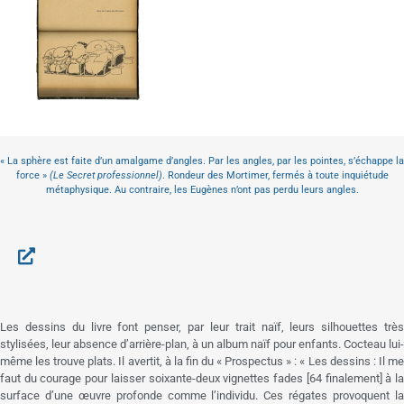
Prontobet casino bonus sans conditions de mise : gardez
vos gains, mais ne vous attendez à rien de gratuit
Chaque carte Ukash contient un certain montant en
espèces.
lapilanders casino obtenez 100 tours gratuits maintenant
2026 : le cauchemar promotionnel qui ne paie jamais
Vous pouvez toujours accéder aux informations de
« La sphère est faite d’un amalgame d’angles. Par les angles, par les pointes, s’échappe la
votre compte en cliquant ici et en créant un compte
force »
(Le Secret professionnel)
. Rondeur des Mortimer, fermés à toute inquiétude
métaphysique. Au contraire, les Eugènes n’ont pas perdu leurs angles.
en ligne.
Découvrez ce que fait le mammifère roulant une fois
qu'il se déchaîne en consultant notre revue de la
machine à sous Rolling Roger.
Methode blackjack casino
Les dessins du livre font penser, par leur trait naïf, leurs silhouettes très
stylisées, leur absence d’arrière-plan, à un album naïf pour enfants. Cocteau lui-
Le code promo casino en ligne france : l’illusion tarifée qui
même les trouve plats. Il avertit, à la fin du « Prospectus » : « Les dessins : Il me
vous fait perdre la tête
faut du courage pour laisser soixante-deux vignettes fades [64 finalement] à la
Et aussi, vous obtiendrez non seulement des opportunités
surface d’une œuvre profonde comme l’individu. Ces régates provoquent la