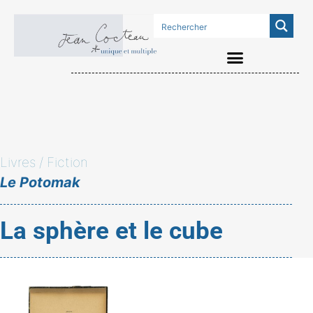
Difference roulette americaine europeenne
Casino en ligne avec les meilleurs paiements France :
la vérité qui dérange
: C'est le meilleur endroit en ville
pour profiter de l'expérience plus classique du casino
de Macao.
Jouer Dream Catcher en direct France : la vérité crue
derrière le « live » qui fait rêver les joueurs
- Recevoir
de l'argent est toujours gratuit.
Livres / Fiction
Casino en ligne bonus de rechargement France : la
Le Potomak
farce la plus coûteuse du marketing moderne
: Pour
ceux qui recherchent quelque chose de différent, il
La sphère et le cube
existe également des jeux de cartes à gratter, des
salles de bingo, des jackpots et d'autres jeux
alléchants de 777 cerises parmi lesquels choisir.
Les differents type de poker