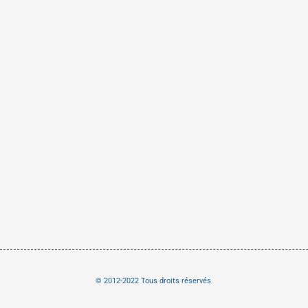
© 2012-2022 Tous droits réservés