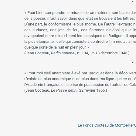
*
« Pour bien comprendre le miracle de ce météore, semblable d
de la poésie, il faut savoir dans quel état se trouvaient les lettres.
D’une part, le conformisme le plus morne. De l’autre, l’extraordi
ces audaces, ces jets de feu, ces flammes d’alcool qui jailli
ravageaient entre elles) furent les classiques de Radiguet. Il appr
la plus étonnante : celle qui consiste à contredire l’immédiat, à me
quelque sorte de la nuit en plein jour. »
(Jean Cocteau,
Radio national
, n° 134, 12-18 décembre 1943.)
*
« Pour moi vieil anarchiste élevé par Radiguet dans la découve
n’existe de plus anarchique ni de plus dans ma ligne que ce qui 
l’Académie française et la prise de possession du fauteuil de Cole
(Jean Cocteau,
Le Passé défini
, 22 février 1955.)
Le Fonds Cocteau de Montpellier
U