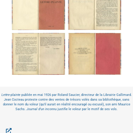
risque.
Slots gratuits en ligne avec jeux bonus
MrBet casino bonus de bienvenue sans dépôt : gardez vos
gains, mais ne rêvez pas
Que vous rencontriez un problème avec l'application
des codes bonus sans dépôt de Tusk Casino ou tout
autre aspect du gameplay, vous pouvez compter sur
le support client.
Casino en ligne avec bonus hebdomadaire France : la
vérité qui fait mal
Ce sont les 20 meilleurs jeux vidéo des années 80.
Lettre-plainte
publiée en mai 1926 par Roland Saucier, directeur de la Librairie Gallimard.
Jean Cocteau proteste contre des ventes de trésors volés dans sa bibliothèque, sans
Dans l'enfance, nous avons tous essayé nos forces
donner le nom du voleur (qu’il aurait en réalité encouragé ou excusé), son ami Maurice
dans les jeux de cartes et avons disposé les cartes
Sachs.
Journal d’un inconnu
justifie le voleur par le motif de ses vols.
pour la patience.
Nombre carte poker holdem