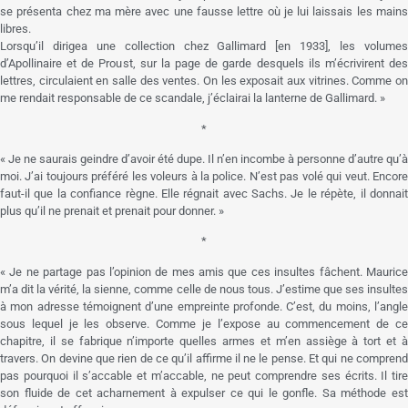
se présenta chez ma mère avec une fausse lettre où je lui laissais les mains
libres.
Lorsqu’il dirigea une collection chez Gallimard [en 1933], les volumes
d’Apollinaire et de Proust, sur la page de garde desquels ils m’écrivirent des
lettres, circulaient en salle des ventes. On les exposait aux vitrines. Comme on
me rendait responsable de ce scandale, j’éclairai la lanterne de Gallimard. »
*
« Je ne saurais geindre d’avoir été dupe. Il n’en incombe à personne d’autre qu’à
moi. J’ai toujours préféré les voleurs à la police. N’est pas volé qui veut. Encore
faut-il que la confiance règne. Elle régnait avec Sachs. Je le répète, il donnait
plus qu’il ne prenait et prenait pour donner. »
*
« Je ne partage pas l’opinion de mes amis que ces insultes fâchent. Maurice
m’a dit la vérité, la sienne, comme celle de nous tous. J’estime que ses insultes
à mon adresse témoignent d’une empreinte profonde. C’est, du moins, l’angle
sous lequel je les observe. Comme je l’expose au commencement de ce
chapitre, il se fabrique n’importe quelles armes et m’en assiège à tort et à
travers. On devine que rien de ce qu’il affirme il ne le pense. Et qui ne comprend
pas pourquoi il s’accable et m’accable, ne peut comprendre ses écrits. Il tire
son fluide de cet acharnement à expulser ce qui le gonfle. Sa méthode est