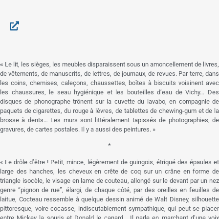
Commonwealth en vertu de ce qu'on appellerait la
Loi sur les paris sportifs du Massachusetts.
Regle du jeu poker jetons
Casino en ligne compatible iPad : le vrai calvaire des pros
«
Le lit, les sièges, les meubles disparaissent sous un amoncellement de livres,
du portable
de vêtements, de manuscrits, de lettres, de journaux, de revues. Par terre, dans
les coins, chemises, caleçons, chaussettes, boîtes à biscuits voisinent avec
En ce qui concerne l'histoire, il se range vraiment du côté
les chaussures, le seau hygiénique et les bouteilles d’eau de Vichy… Des
de Microgaming, les critiques ayant fait l'éloge de ce
disques de phonographe trônent sur la cuvette du lavabo, en compagnie de
développeur particulier pendant des années.
paquets de cigarettes, du rouge à lèvres, de tablettes de chewing-gum et de la
Le code promotionnel casino france : la farce qui coûte
brosse à dents… Les murs sont littéralement tapissés de photographies, de
gravures, de cartes postales. Il y a aussi des peintures. »
cher aux vrais joueurs
En outre, il s'assure que le casino ne partage pas les
*
données des joueurs avec des tiers.
« Le drôle d’être ! Petit, mince, légèrement de guingois, étriqué des épaules et
Machines à sous en ligne France : le cauchemar des
large des hanches, les cheveux en crête de coq sur un crâne en forme de
promos “gratuites”
triangle isocèle, le visage en lame de couteau, allongé sur le devant par un nez
genre “pignon de rue”, élargi, de chaque côté, par des oreilles en feuilles de
laitue, Cocteau ressemble à quelque dessin animé de Walt Disney, silhouette
pittoresque, voire cocasse, indiscutablement sympathique, qui peut se placer
entre Mickey la souris et Donald le canard… Il parle en marchant d’une voix