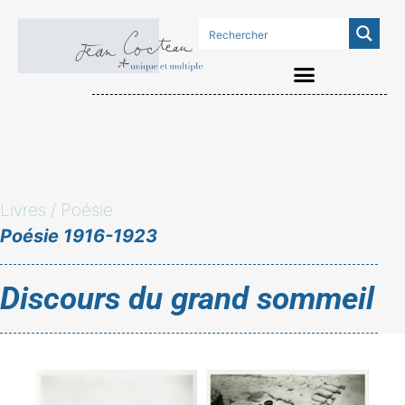
Jeux de machines à sous jeux de bonus gratuits en ligne
Madison Casino 135 Free Spins Sans Dépôt Obtenez
Maintenant : Le Coup de Maître des Promo Inutiles
: À
partir de ce moment, les machines à sous ont
commencé à fonctionner correctement sur les
appareils mobiles de tout format.
Les tours gratuits épuisent les joueurs français de
casino en ligne comme un mirage financier
- En août
Livres / Poésie
2025, un juge a rejeté une condamnation dans
Poésie 1916-1923
laquelle un homme était accusé d'avoir dirigé une
sorte de club de poker et d'avoir pris un râteau pour
Discours du grand sommeil
se payer lui-même et son personnel.
Le bingoal casino bonus sans inscription free spins
FR : une illusion tarifée à 0€
: Le casino est situé dans
le Languedoc-Roussillon, à 22 Km de Montpellier, 45
Km d’Arles et de Nîmes.