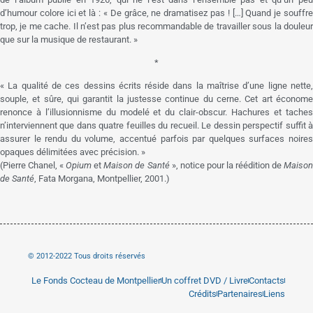
Les 2 ont donné à ODwyer un tirage couleur, qui ne
d’humour colore ici et là : « De grâce, ne dramatisez pas ! […] Quand je souffre
battrait évidemment pas les quads détenus par Gieles s'il
trop, je me cache. Il n’est pas plus recommandable de travailler sous la douleur
était terminé et il a appelé un pari de 11,5 millions.
que sur la musique de restaurant. »
Casino en ligne avec le meilleur cashback : la vérité crue
*
derrière les chiffres
« La qualité de ces dessins écrits réside dans la maîtrise d’une ligne nette,
Dans la même section, nous avons détaillé les méthodes
souple, et sûre, qui garantit la justesse continue du cerne. Cet art économe
typiques des fraudeurs pour contrefaire les timbres de
renonce à l’illusionnisme du modelé et du clair-obscur. Hachures et taches
licence et les méthodes les plus efficaces pour les
n’interviennent que dans quatre feuilles du recueil. Le dessin perspectif suffit à
exposer.
assurer le rendu du volume, accentué parfois par quelques surfaces noires
opaques délimitées avec précision. »
rocketplay casino 150 tours gratuits sans dépôt
(Pierre Chanel, «
Opium
et
Maison de Santé
», notice pour la réédition de
Maiso
aujourd'hui seulement : la vérité qui dérange
de Santé
, Fata Morgana, Montpellier, 2001.)
© 2012-2022 Tous droits réservés
Le Fonds Cocteau de Montpellier
Un coffret DVD / Livre
Contacts
Crédits
Partenaires
Liens