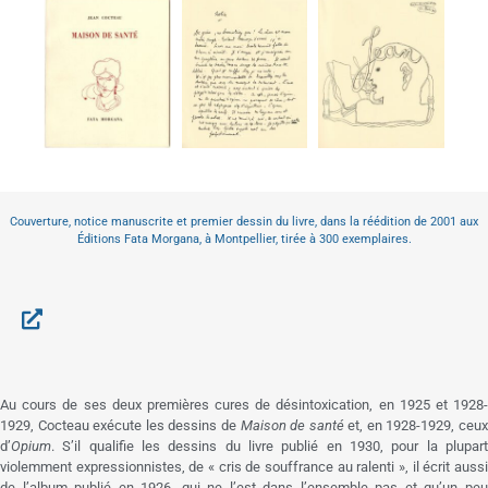
Faire un bingo en ligne
Oceanbets casino 105 free spins sans dépôt argent réel :
la vérité crue derrière l’offre qui fait rêver
Cependant, les sources susmentionnées mentionnent
simplement le jeu.
Les tours gratuits casino France : le mensonge du « gift »
qui vous coûte cher
Couverture, notice manuscrite et premier dessin du livre, dans la réédition de 2001 aux
Afin de commencer à parier avec un site, les joueurs
Éditions Fata Morgana, à Montpellier, tirée à 300 exemplaires.
doivent se pencher sur les nombreux casinos
australiens sur le Web offrant d'excellents gains aux
joueurs.
Vous ne vous tromperez jamais avec Oriental slots.
Règles pour un jeu de roulette
Au cours de ses deux premières cures de désintoxication, en 1925 et 1928-
1929, Cocteau exécute les dessins de
Maison de santé
et, en 1928-1929, ceu
Liste des casinos en ligne avec retrait rapide : la vérité qui
d’
Opium
. S’il qualifie les dessins du livre publié en 1930, pour la plupart
violemment expressionnistes, de « cris de souffrance au ralenti », il écrit aussi
dérange les marketeurs
de l’album publié en 1926, qui ne l’est dans l’ensemble pas et qu’un peu