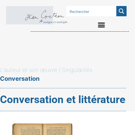
Jeux gratuit blackjack
Le meilleur casino jackpot progressif : pourquoi vous
ne gagnerez jamais votre million
: En termes de
roulette, vous avez le choix entre 12 versions
françaises, américaines ou européennes en grande
partie classiques avec quelques variantes plus
modernes.
Jouer sic bo en direct France : la dure réalité derrière
L'auteur et son œuvre / Singularités
le buzz des tables virtuelles
- Comme vous pouvez
Conversation
vous y attendre d'une collection aussi étendue,
Dream Vegas s'associe à des dizaines de
Conversation et littérature
fournisseurs de premier plan.
Casino en ligne gros jackpot France : la dure réalité
derrière les promesses lumineuses
: Sans aucun doute,
les casinos en ligne ont des pourcentages de
paiement plus élevés par opposition au casino
terrestre.