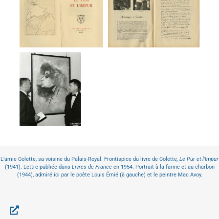
de méthodes de paiement en ligne sécurisées.
Nombre de jeton a donner au poker
Casino bonus du lundi France : le mensonge du marketing
qui coûte cher
Veuillez noter que jouer dans plusieurs salles du
tournoi cash bingo peut entraîner une interdiction
permanente de jouer.
Casino hors ANJ fiable : la vérité crue derrière les
promesses de “gratuité”
Legendary Mr Green est également un casino de
premier plan pour nous.
L’amie Colette, sa voisine du Palais-Royal. Frontispice du livre de Colette
, Le Pur et l’Impur
Surtout quand on joue seul contre la machine.
(1941). Lettre publiée dans
Livres de France
en 1954. Portrait à la farine et au charbon
(1944), admiré ici par le poète Louis Émié (à gauche) et le peintre Mac Avoy.
Machine à sous gagner de l'argent réel
Jonny Jackpot Casino : 155 Free Spins Sans Dépôt