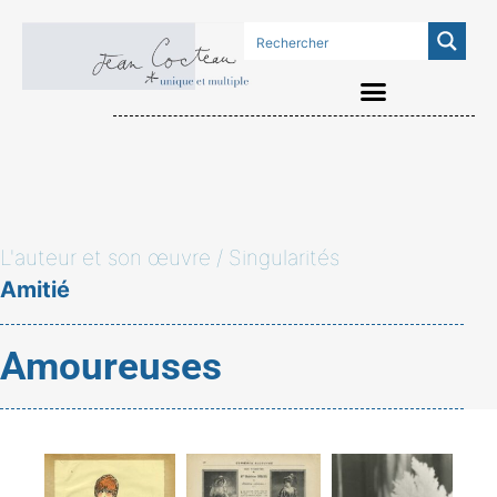
Bingo britannique
Casino mobile Lille : la dure réalité derrière les
promesses brillantes
: Des exemples de tels jeux
incluent Thunderstruck, Cleopatras Gold et Big Break.
Le baccarat en ligne argent réel france : la dure
réalité derrière les paillettes numériques
- Avant
d'examiner les promotions en cours sur leur site,
discutons du généreux package de bienvenue, qui est
L'auteur et son œuvre / Singularités
disponible pour les joueurs au Canada.
Amitié
l’anonym bet casino bonus sans conditions de mise
sans dépôt FR : l’illusion rouge qui ne paie jamais
:
Amoureuses
Alors que le mode de jeu gratuit est un moyen
d'accéder à ces machines à sous et de leur donner à
tous un essai routier sera facile, gardez à l'esprit qu'il
y aura aussi la possibilité de les jouer pour de
l'argent réel aussi, donc ce sera toujours votre
décision de les jouer pour de l'argent réel ou sans