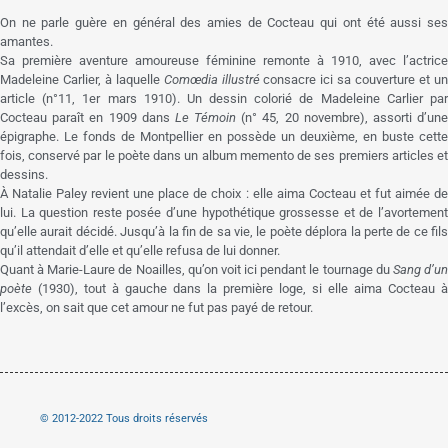
On ne parle guère en général des amies de Cocteau qui ont été aussi ses
Rocket Casino 95 free spins sans dépôt réclamez
amantes.
maintenant France : la promesse la plus vide du marché
Sa première aventure amoureuse féminine remonte à 1910, avec l’actrice
Peu importe si une personne appartient à une ou plusieurs
Madeleine Carlier, à laquelle
Comœdia illustré
consacre ici sa couverture et u
article (n°11, 1er mars 1910). Un dessin colorié de Madeleine Carlier par
de ces catégories, il est toujours possible de souffrir d'un
Cocteau paraît en 1909 dans
Le Témoin
(n° 45, 20 novembre), assorti d’un
trouble du jeu.
épigraphe. Le fonds de Montpellier en possède un deuxième, en buste cette
Les meilleurs casinos en ligne sans bonus de dépôt : la
fois, conservé par le poète dans un album memento de ses premiers articles et
vraie donne des joueurs avertis
dessins.
À Natalie Paley revient une place de choix : elle aima Cocteau et fut aimée de
Avec des vibrations fraîches et fleuries des années 60,
lui. La question reste posée d’une hypothétique grossesse et de l’avortement
Daisy Bingo est un voyage vers une époque révolue.
qu’elle aurait décidé. Jusqu’à la fin de sa vie, le poète déplora la perte de ce fils
kings chance casino 65 free spins sans dépôt code bonus
qu’il attendait d’elle et qu’elle refusa de lui donner.
France : la réalité crue derrière le mirage promotionnel
Quant à Marie-Laure de Noailles, qu’on voit ici pendant le tournage du
Sang d’u
poète
(1930), tout à gauche dans la première loge, si elle aima Cocteau à
l’excès, on sait que cet amour ne fut pas payé de retour.
© 2012-2022 Tous droits réservés