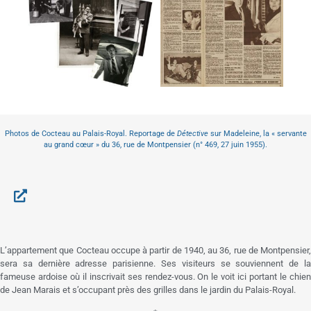
et la fonctionnalité Wrath of Olympus peuvent
également apparaître pendant le jeu.
Jeu en ligne avec de l'argent gratuit
Blood Moon Casino 150 Tours Gratuits Sans Wager Sans
Dépôt FR : Le Mirage de la Gratuité Décrypté
Je ne pense pas que beaucoup d'entre nous diraient
Photos de Cocteau au Palais-Royal. Reportage de
Détective
sur Madeleine, la « servante
au grand cœur » du 36, rue de Montpensier (n° 469, 27 juin 1955).
non à cette somme d'argent.
Cherry Gold Casino : Tours Gratuits Sans Wager à
l'Inscription, le Mythe qui ne tient pas la route
Kong est un symbole sauvage qui peut se substituer
aux autres pour compléter les gains, bien qu'il ne
vaille rien à lui seul.
L’appartement que Cocteau occupe à partir de 1940, au 36, rue de Montpensier,
Les États-Unis ont pris des mesures drastiques pour
sera sa dernière adresse parisienne. Ses visiteurs se souviennent de la
protéger leurs citoyens contre la fraude et la
fameuse ardoise où il inscrivait ses rendez-vous. On le voit ici portant le chien
dépendance au jeu.
de Jean Marais et s’occupant près des grilles dans le jardin du Palais-Royal.