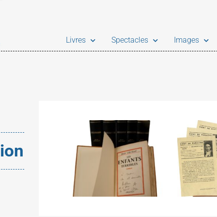
a savane se transforme en cauchemar de bonus
: De manière 
Livres
Spectacles
Images
 à la moyenne.
rité crue derrière le rideau numérique
- Comme mentionné da
dard, ce qui signifie que vous pourriez attendre des jours
 Le Mirage des “Gratuits” qui Coûte Plus que Vous ne le C
tion
est un calcul froid
ôt 20€ gratuits FR, une arnaque mathématique masquée
haitez le rouvrir, vous pouvez contacter le support client e
es joueurs dans une main donnée, cependant, dans un tour de